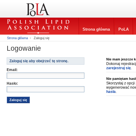
Strona główna
PoLA
Strona główna
›
Zaloguj się
Logowanie
Nie mam jeszcze k
Zaloguj się aby obejrzeć tę stronę.
Dokonaj rejestrac
zarejestruj się
.
Email:
Nie pamiętam hasł
Skorzystaj z opcj
Hasło:
wygenerować now
hasła
.